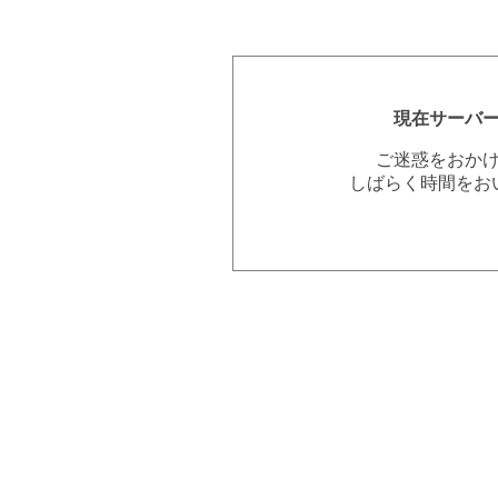
現在サーバ
ご迷惑をおか
しばらく時間をお