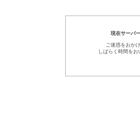
現在サーバ
ご迷惑をおか
しばらく時間をお