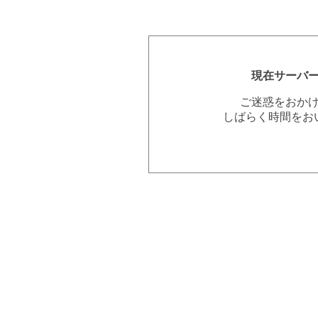
現在サーバ
ご迷惑をおか
しばらく時間をお