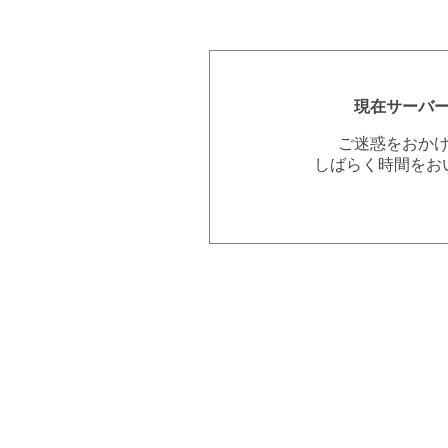
現在サーバ
ご迷惑をおか
しばらく時間をお