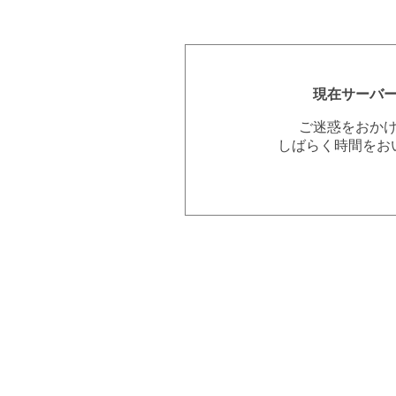
現在サーバ
ご迷惑をおか
しばらく時間をお