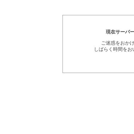
現在サーバ
ご迷惑をおか
しばらく時間をお