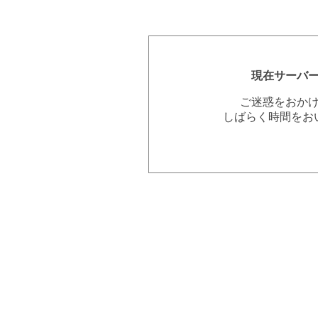
現在サーバ
ご迷惑をおか
しばらく時間をお