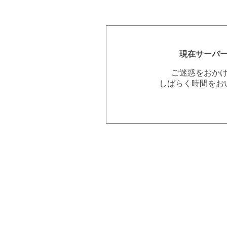
現在サーバ
ご迷惑をおか
しばらく時間をお