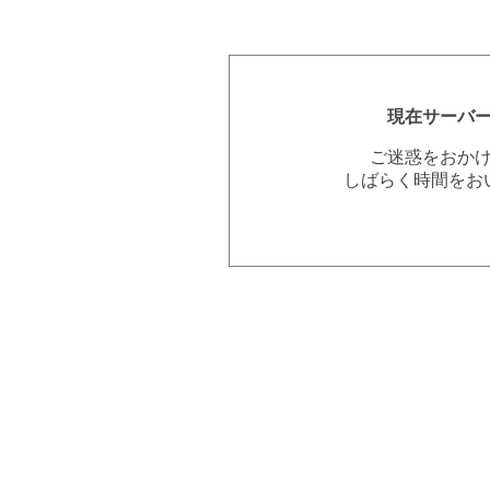
現在サーバ
ご迷惑をおか
しばらく時間をお