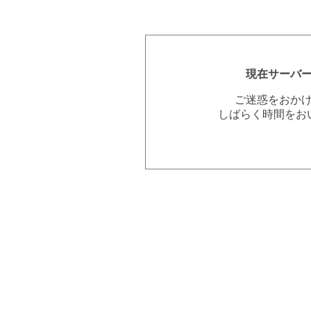
現在サーバ
ご迷惑をおか
しばらく時間をお