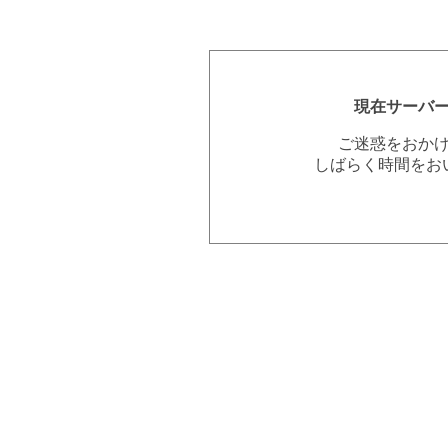
現在サーバ
ご迷惑をおか
しばらく時間をお