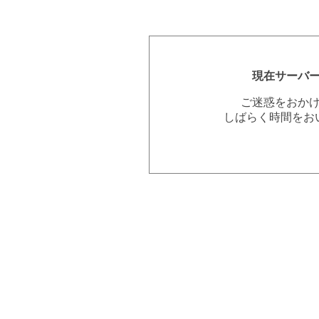
現在サーバ
ご迷惑をおか
しばらく時間をお