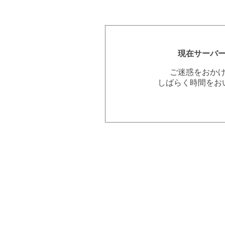
現在サーバ
ご迷惑をおか
しばらく時間をお