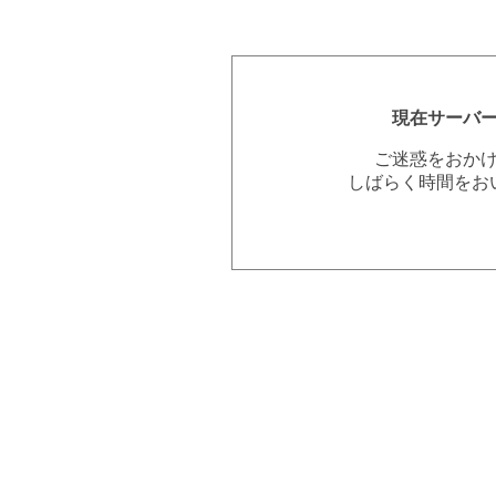
現在サーバ
ご迷惑をおか
しばらく時間をお