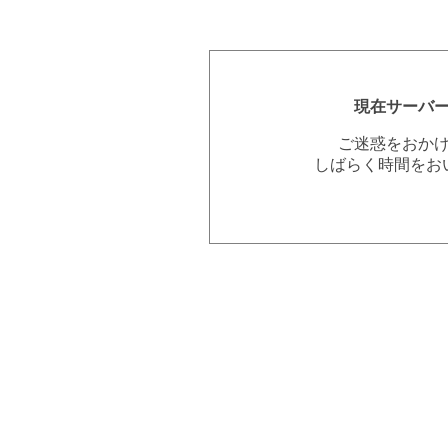
現在サーバ
ご迷惑をおか
しばらく時間をお