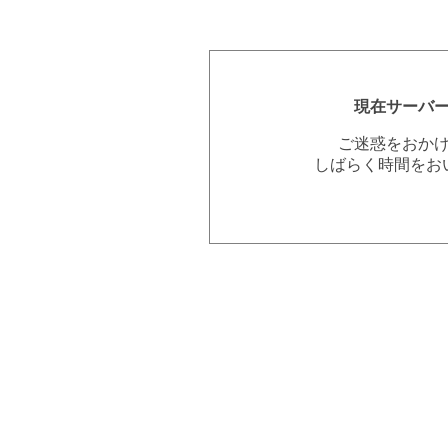
現在サーバ
ご迷惑をおか
しばらく時間をお