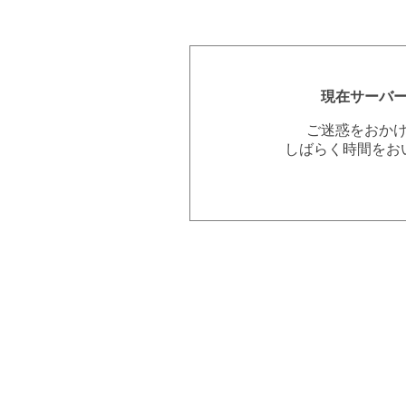
現在サーバ
ご迷惑をおか
しばらく時間をお