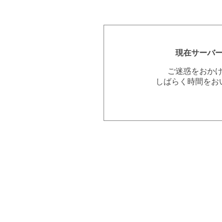
現在サーバ
ご迷惑をおか
しばらく時間をお