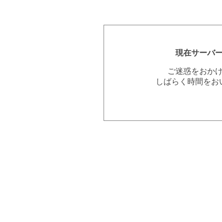
現在サーバ
ご迷惑をおか
しばらく時間をお