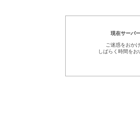
現在サーバ
ご迷惑をおか
しばらく時間をお