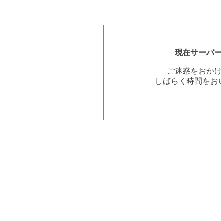
現在サーバ
ご迷惑をおか
しばらく時間をお