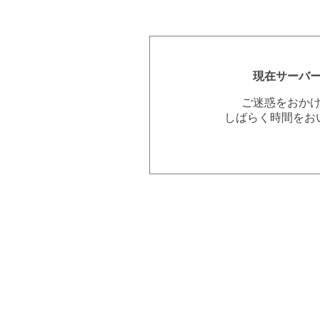
現在サーバ
ご迷惑をおか
しばらく時間をお