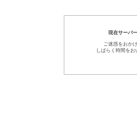
現在サーバ
ご迷惑をおか
しばらく時間をお