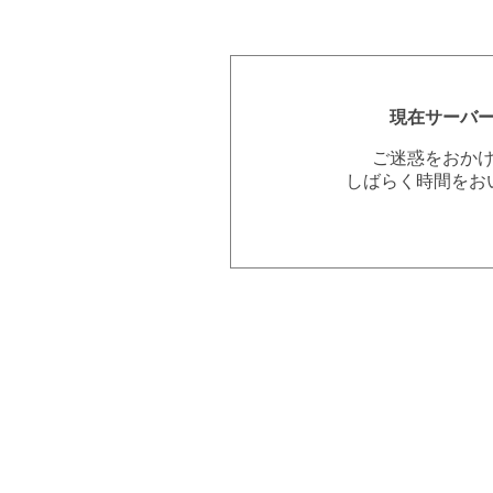
現在サーバ
ご迷惑をおか
しばらく時間をお