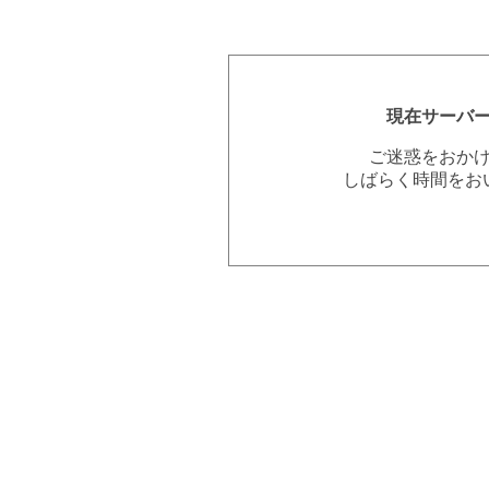
現在サーバ
ご迷惑をおか
しばらく時間をお