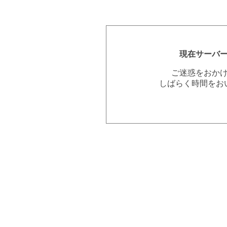
現在サーバ
ご迷惑をおか
しばらく時間をお