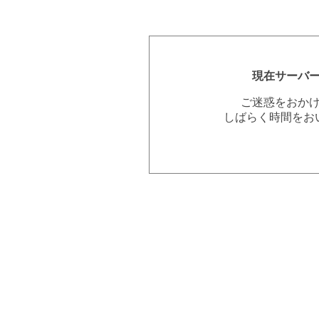
現在サーバ
ご迷惑をおか
しばらく時間をお