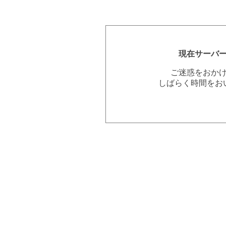
現在サーバ
ご迷惑をおか
しばらく時間をお