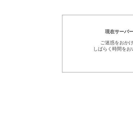
現在サーバ
ご迷惑をおか
しばらく時間をお