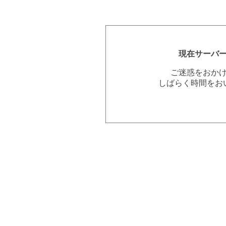
現在サーバ
ご迷惑をおか
しばらく時間をお