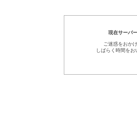
現在サーバ
ご迷惑をおか
しばらく時間をお