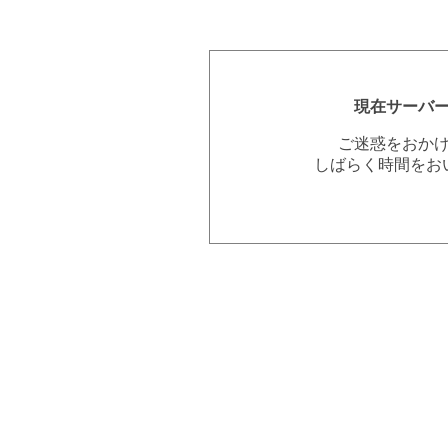
現在サーバ
ご迷惑をおか
しばらく時間をお