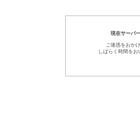
現在サーバ
ご迷惑をおか
しばらく時間をお