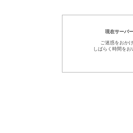
現在サーバ
ご迷惑をおか
しばらく時間をお