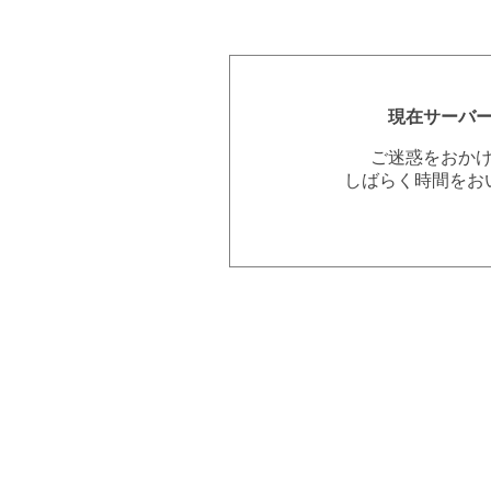
現在サーバ
ご迷惑をおか
しばらく時間をお