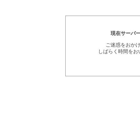
現在サーバ
ご迷惑をおか
しばらく時間をお