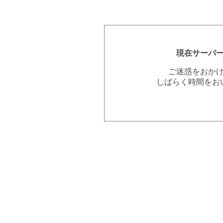
現在サーバ
ご迷惑をおか
しばらく時間をお