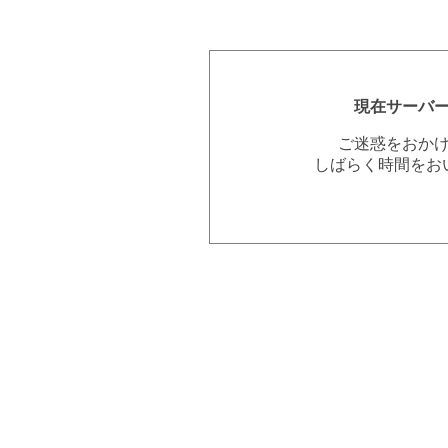
現在サーバ
ご迷惑をおか
しばらく時間をお