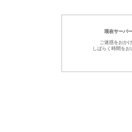
現在サーバ
ご迷惑をおか
しばらく時間をお