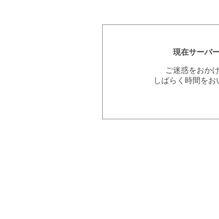
現在サーバ
ご迷惑をおか
しばらく時間をお