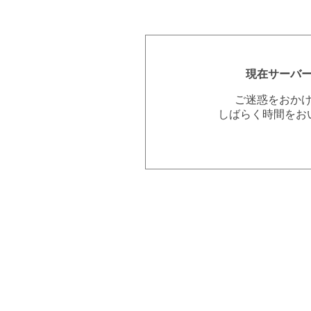
現在サーバ
ご迷惑をおか
しばらく時間をお