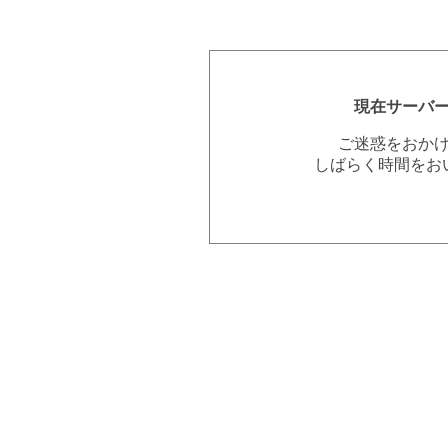
現在サーバ
ご迷惑をおか
しばらく時間をお