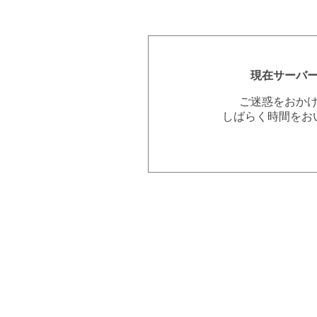
現在サーバ
ご迷惑をおか
しばらく時間をお