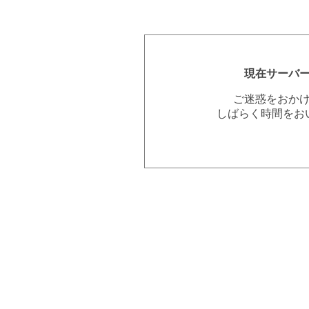
現在サーバ
ご迷惑をおか
しばらく時間をお