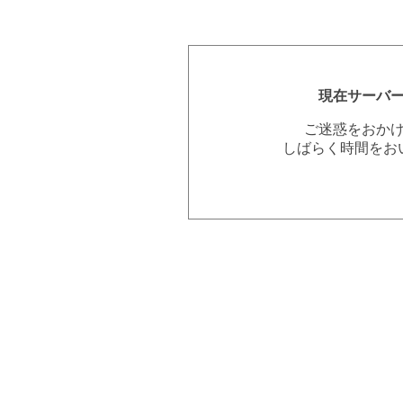
現在サーバ
ご迷惑をおか
しばらく時間をお