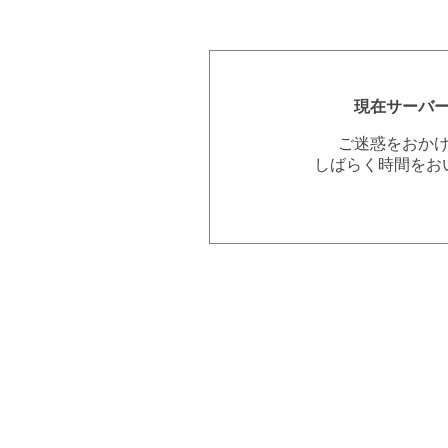
現在サーバ
ご迷惑をおか
しばらく時間をお