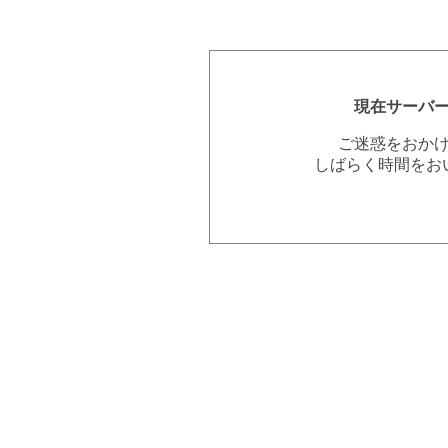
現在サーバ
ご迷惑をおか
しばらく時間をお