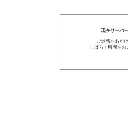
現在サーバ
ご迷惑をおか
しばらく時間をお