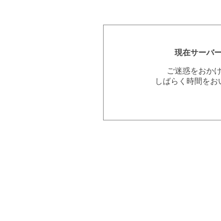
現在サーバ
ご迷惑をおか
しばらく時間をお