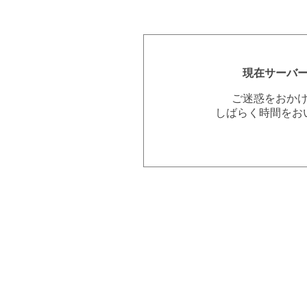
現在サーバ
ご迷惑をおか
しばらく時間をお